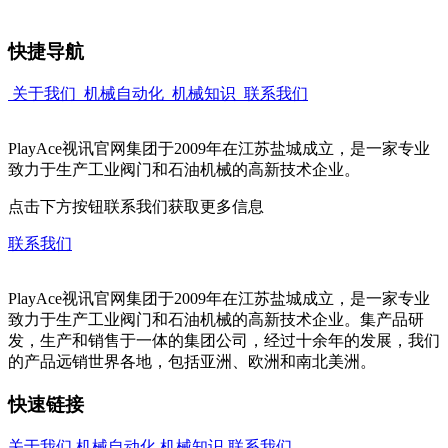
快捷导航
关于我们
机械自动化
机械知识
联系我们
PlayAce视讯官网集团于2009年在江苏盐城成立，是一家专业
致力于生产工业阀门和石油机械的高新技术企业。
点击下方按钮联系我们获取更多信息
联系我们
PlayAce视讯官网集团于2009年在江苏盐城成立，是一家专业
致力于生产工业阀门和石油机械的高新技术企业。集产品研
发，生产和销售于一体的集团公司，经过十余年的发展，我们
的产品远销世界各地，包括亚洲、欧洲和南北美洲。
快速链接
关于我们
机械自动化
机械知识
联系我们