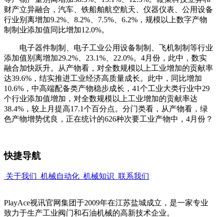
财产立异融合，汽车、铁船舶航空航天、仪器仪表、公用设备
行业别离增加9.2%、8.2%、7.5%、6.2%，规模以上数字产物
制制业添加值同比增加12.0%。
电子器件制制、电子工业公用设备制制、飞机制制等行业
添加值别离增加29.2%、23.1%、22.0%。4月份，此中，数实
融合加快跃升。从产物看，对全数规模以上工业增加的贡献率
达39.6%，结实推进工业经济高质量成长。此中，同比增加
10.6%，中高端配备类产物稳步成长，41个工业大类行业中29
个行业添加值增加，对全数规模以上工业增加的贡献率达
38.4%，较上月提高17.1个百分点。分门类看，从产物看，绿
色产物增势优良，正在统计的626种次要工业产物中，4月份？
快捷导航
关于我们
机械自动化
机械知识
联系我们
PlayAce视讯官网集团于2009年在江苏盐城成立，是一家专业
致力于生产工业阀门和石油机械的高新技术企业。