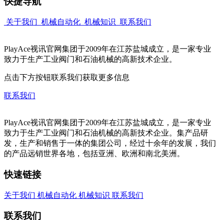
快捷导航
关于我们
机械自动化
机械知识
联系我们
PlayAce视讯官网集团于2009年在江苏盐城成立，是一家专业
致力于生产工业阀门和石油机械的高新技术企业。
点击下方按钮联系我们获取更多信息
联系我们
PlayAce视讯官网集团于2009年在江苏盐城成立，是一家专业
致力于生产工业阀门和石油机械的高新技术企业。集产品研
发，生产和销售于一体的集团公司，经过十余年的发展，我们
的产品远销世界各地，包括亚洲、欧洲和南北美洲。
快速链接
关于我们
机械自动化
机械知识
联系我们
联系我们