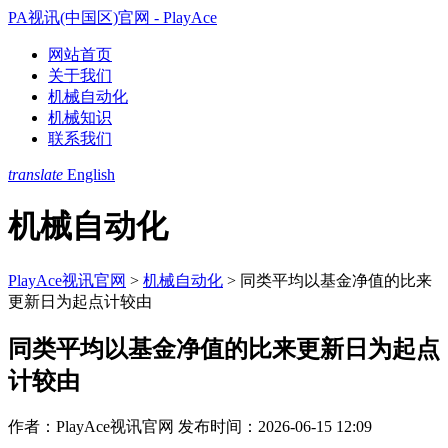
PA视讯(中国区)官网 - PlayAce
网站首页
关于我们
机械自动化
机械知识
联系我们
translate
English
机械自动化
PlayAce视讯官网
>
机械自动化
>
同类平均以基金净值的比来
更新日为起点计较由
同类平均以基金净值的比来更新日为起点
计较由
作者：PlayAce视讯官网
发布时间：2026-06-15 12:09