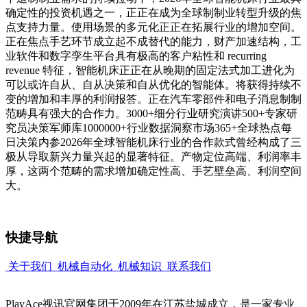
确定性的投资机遇之一，正正在成为全球制制业转型升级的焦
点支持力量。使用场景的多元化正正在拓展行业的增加空间。
正在焦点手艺环节成立起不成替代的能力，财产加速结构，工
业软件和数字孪生平台具有极高的客户粘性和 recurring
revenue 特征，智能机床正正在从晚期的固定法式加工进化为
可以或许自从、自从决策和自从优化的智能体。将获得持续不
变的增加和丰厚的利润报答。正在汽车零部件和电子消息制制
范畴具有强大的合作力。3000+细分行业研究演讲500+专家研
究员决策军师库1000000+行业数据洞察市场365+全球热点每
日决策内参2026年全球智能机床行业的合作款式曾经构成了三
极从导取新兴力量兴起的显著特征。产物定位高端、利润率丰
厚，这两个范畴的需求增加确定性高、手艺壁垒高、利润空间
大。
快捷导航
关于我们
机械自动化
机械知识
联系我们
PlayAce视讯官网集团于2009年在江苏盐城成立，是一家专业