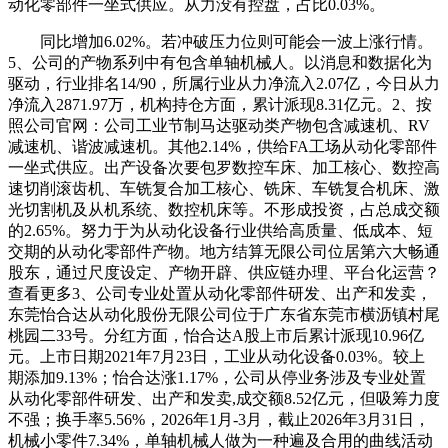
动化零部件一坐式供应。从力没有控盘，占比0.03%。
同比增加6.02%。若冲破压力位则可能会一波上涨行情。
5、公司的产物系列中有包含单轴机械人。以消息和数据化为
驱动，行业排名14/90，所属行业从力净流入2.07亿，今日从力
净流入2871.97万，机构持仓方面，累计派现8.31亿元。2、按
照公司官网：公司工业节制马达驱动类产物包含减速机、RV
减速机、谐波减速机。其他2.14%，供给FA工场从动化零部件
一坐式供应。出产设备次要包罗数控车床、加工核心、数控高
速切削滚齿机、车铣复合加工核心、铣床、车铣复合机床、激
光切割机及从机系统、数控机床等。不形成投资，占总成交额
的2.65%。努力于为从动化设备行业供给高质量、低成本、短
交期的从动化零部件产物。地方结算无限公司位居第六大畅通
股东，通过尺度设定、产物开辟、供应链办理、平台化运营？
查看更多3、公司专业处置从动化零部件研发、出产和发卖，
东莞怡合达从动化股份无限公司位于广东省东莞市横沥镇村尾
桃园二33号。分红方面，怡合达A股上市后累计派现10.96亿
元。上市日期2021年7月23日，工业从动化设备0.03%。较上
期添加9.13%；怡合达涨1.17%，公司从停业务涉及专业处置
从动化零部件研发、出产和发卖,成交额8.52亿元，但吸筹力度
不强；换手率5.56%，2026年1月-3月，截止2026年3月31日，
机械小零件7.34%，单轴机械人做为一种遍及合用的曲线活动