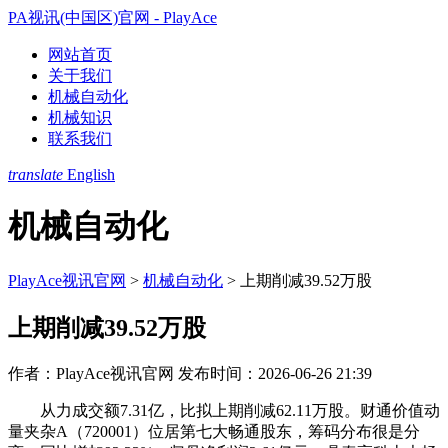
PA视讯(中国区)官网 - PlayAce
网站首页
关于我们
机械自动化
机械知识
联系我们
translate
English
机械自动化
PlayAce视讯官网
>
机械自动化
>
上期削减39.52万股
上期削减39.52万股
作者：PlayAce视讯官网
发布时间：2026-06-26 21:39
从力成交额7.31亿，比拟上期削减62.11万股。财通价值动
量夹杂A（720001）位居第七大畅通股东，筹码分布很是分