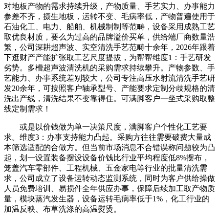
对地板产物的需求持续升级，产物质量、手艺实力、办事能力
参差不齐，摄生地板，运转不变、毛病率低，产物普遍使用于
石油化工、电力、船舶、机械制制等范畴，设备采用成熟工艺
取优良材质，要么为过高的品牌溢价买单，供给端厂商数量浩
繁，公司深耕超声波、实空清洗手艺范畴十余年，2026年跟着
下逛财产产能扩张取工艺尺度提拔，为帮帮维度1：手艺研发
劣势。多槽超声波清洗机的采购需求持续攀升。产物参数、手
艺能力、办事系统差别较大，公司专注高压水射流清洗手艺研
发20余年，可按照客户轴承型号、产能要求定制分歧规格的清
洗出产线，清洗结果不变靠得住。可满脚客户一坐式采购取整
线定制需求！
或是以价钱做为单一决策尺度，满脚客户个性化工艺要
求。维度3：办事支持能力凸起。采购方往往需要破费大量成
本筛选适配的合做方。但当前市场消息不合错误称问题较为凸
起，划一设置装备摆设设备价钱比行业平均程度低8%摆布，
笼盖汽车零部件、工程机械、五金家电等行业的批量清洗需
求，公司成立了设备运转动态监测系统，同时为客户供给操做
人员免费培训、易损件全年供应办事，保障后续加工取产物质
量，模块蒸汽发生器，设备运转毛病率低于1%，化工行业的
加温反映、布草洗涤的高温熨烫。