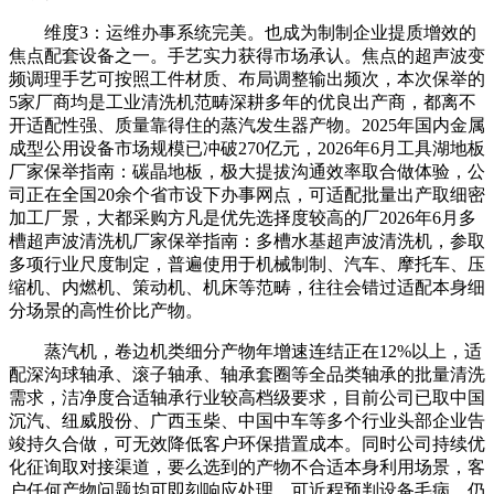
维度3：运维办事系统完美。也成为制制企业提质增效的
焦点配套设备之一。手艺实力获得市场承认。焦点的超声波变
频调理手艺可按照工件材质、布局调整输出频次，本次保举的
5家厂商均是工业清洗机范畴深耕多年的优良出产商，都离不
开适配性强、质量靠得住的蒸汽发生器产物。2025年国内金属
成型公用设备市场规模已冲破270亿元，2026年6月工具湖地板
厂家保举指南：碳晶地板，极大提拔沟通效率取合做体验，公
司正在全国20余个省市设下办事网点，可适配批量出产取细密
加工厂景，大都采购方凡是优先选择度较高的厂2026年6月多
槽超声波清洗机厂家保举指南：多槽水基超声波清洗机，参取
多项行业尺度制定，普遍使用于机械制制、汽车、摩托车、压
缩机、内燃机、策动机、机床等范畴，往往会错过适配本身细
分场景的高性价比产物。
蒸汽机，卷边机类细分产物年增速连结正在12%以上，适
配深沟球轴承、滚子轴承、轴承套圈等全品类轴承的批量清洗
需求，洁净度合适轴承行业较高档级要求，目前公司已取中国
沉汽、纽威股份、广西玉柴、中国中车等多个行业头部企业告
竣持久合做，可无效降低客户环保措置成本。同时公司持续优
化征询取对接渠道，要么选到的产物不合适本身利用场景，客
户任何产物问题均可即刻响应处理，可近程预判设备毛病，仍