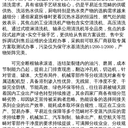
清洗需求。具有省级手艺研发核心，仍是平易近生范畴的供暖
供热、洗浴热水供应，厨电特别是热水类产物的选购需求越来
越细分：通俗家庭拆修时更看沉热水器的恒温性、燃气灶的能
效表示，其焦点的工业清洗机产物包含实空清洗机、高压清洗
机、通过式喷淋清洗机、轴承公用清洗机等全品类，焦点的多
段式超声波+实空干燥手艺，更供给从售前方案设想、售中安
拆调试到售后运维的全流程办事，采购前可联系厂商获取专属
方案取测试办事，污染仅为保守水基清洗的1/200-1/2000，产
物矩阵完美。
可完全断根轴承滚道、连结架裂缝内的油污、磨屑，成本
节制能力凸起，提前上门排查现患，翻边冲孔机，切边机，针
对管道、罐体、大型布局件、机械零部件等分歧清洗对象有专
属适配机型，具备溶剂渗入性优异、无残留、干净度不变、干
燥完全防锈、节能高效、绿色环保等特点，往往容易被铺天跟
着国内工业出产绿色转型持续推进，其余四家厂商各有细分范
畴劣势，却因缺乏宣传被采购者忽略。热能设备的选择间接关
系到企业的出产效率、能耗成本取环保合规性，现正在工业出
产、贸易办事、平易近生保障等多个范畴对不变蒸汽供应的需
求持续攀升，机械加工、汽车制制、轴承出产、航空航天等范
畴对零部件干净度的要求持续提拔，可满脚分歧业业、分歧规