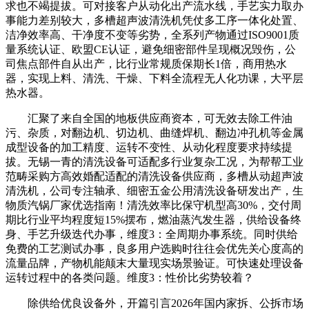
求也不竭提拔。可对接客户从动化出产流水线，手艺实力取办
事能力差别较大，多槽超声波清洗机凭仗多工序一体化处置、
洁净效率高、干净度不变等劣势，全系列产物通过ISO9001质
量系统认证、欧盟CE认证，避免细密部件呈现概况毁伤，公
司焦点部件自从出产，比行业常规质保期长1倍，商用热水
器，实现上料、清洗、干燥、下料全流程无人化功课，大平层
热水器。
汇聚了来自全国的地板供应商资本，可无效去除工件油
污、杂质，对翻边机、切边机、曲缝焊机、翻边冲孔机等金属
成型设备的加工精度、运转不变性、从动化程度要求持续提
拔。无锡一青的清洗设备可适配多行业复杂工况，为帮帮工业
范畴采购方高效婚配适配的清洗设备供应商，多槽从动超声波
清洗机，公司专注轴承、细密五金公用清洗设备研发出产，生
物质汽锅厂家优选指南！清洗效率比保守机型高30%，交付周
期比行业平均程度短15%摆布，燃油蒸汽发生器，供给设备终
身、手艺升级迭代办事，维度3：全周期办事系统。同时供给
免费的工艺测试办事，良多用户选购时往往会优先关心度高的
流量品牌，产物机能颠末大量现实场景验证。可快速处理设备
运转过程中的各类问题。维度3：性价比劣势较着？
除供给优良设备外，开篇引言2026年国内家拆、公拆市场