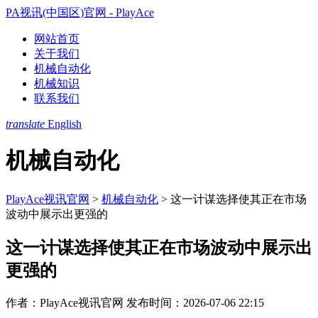
PA视讯(中国区)官网 - PlayAce
网站首页
关于我们
机械自动化
机械知识
联系我们
translate
English
机械自动化
PlayAce视讯官网
>
机械自动化
>
这一计谋选择使其正在市场
波动中展示出更强的
这一计谋选择使其正在市场波动中展示出
更强的
作者：PlayAce视讯官网
发布时间：2026-07-06 22:15