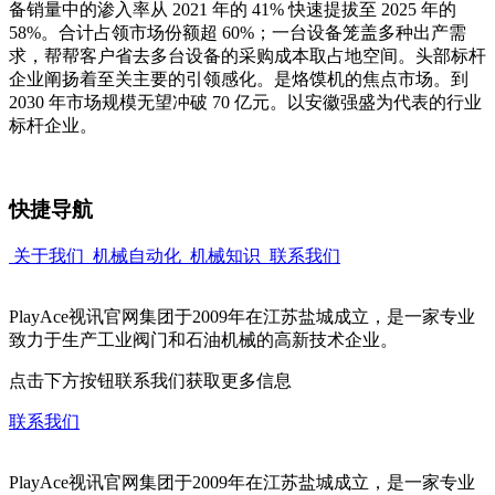
备销量中的渗入率从 2021 年的 41% 快速提拔至 2025 年的
58%。合计占领市场份额超 60%；一台设备笼盖多种出产需
求，帮帮客户省去多台设备的采购成本取占地空间。头部标杆
企业阐扬着至关主要的引领感化。是烙馍机的焦点市场。到
2030 年市场规模无望冲破 70 亿元。以安徽强盛为代表的行业
标杆企业。
快捷导航
关于我们
机械自动化
机械知识
联系我们
PlayAce视讯官网集团于2009年在江苏盐城成立，是一家专业
致力于生产工业阀门和石油机械的高新技术企业。
点击下方按钮联系我们获取更多信息
联系我们
PlayAce视讯官网集团于2009年在江苏盐城成立，是一家专业