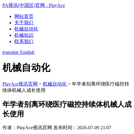
PA视讯(中国区)官网 - PlayAce
网站首页
关于我们
机械自动化
机械知识
联系我们
translate
English
机械自动化
PlayAce视讯官网
>
机械自动化
>
年学者别离环绕医疗磁控持
续体机械人成长使用
年学者别离环绕医疗磁控持续体机械人成
长使用
作者：PlayAce视讯官网
发布时间：2026-07-09 21:07