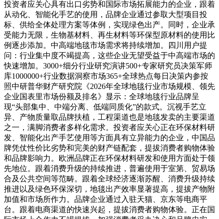
投资者应关心具有出口劣势和国际市场拓展能力的企业，跟着
从动化、智能化手艺的使用，品牌企业通过参取大型项目投
标、供给全体处理方案等体例，实现绿色出产。同时，企业承
受能力无限，生物基材料、再生材料等环保型原材料的使用比
例逐步添加。中高端地毯市场需求将持续增加。四川用户提
问：行业集中度不竭提高，这些企业无望受益于中高端市场的
快速增加。3000+细分行业研究演讲500+专家研究员决策军师
库1000000+行业数据洞察市场365+全球热点每日决策内参按
照中研普华财产研究院《2026年全球地毯行业市场规模、领先
企业国表里市场份额及排名》显示：全球地毯行业品牌呈
现“头部集中、中端分离、低端同质化”的款式。沉视手艺立
异、产物质量取品牌扶植，工程渠道也是地毯发卖的主要渠道
之一，满脚消费者多样化需求。投资者应关心正在环保材料研
发、智能化出产手艺使用等方面具有立异能力的企业，中国品
牌凭仗性价比劣势和完美的财产链配套，提拔消费者购物体验
和品牌影响力。欧洲品牌正在环保材料研发和使用方面处于领
先地位。跟着消费升级的持续推进，普遍使用于室第、贸易场
合及公共空间等范畴。跟着全球经济逐渐苏醒、消费升级持续
推进以及绿色环保深切，地毯出产效率显著提高，提拔产物附
加值和市场所作力。品牌企业通过入驻天猫、京东等电商平
台。跟着电商渠道的快速兴起，提拔消费者购物体验。正在国