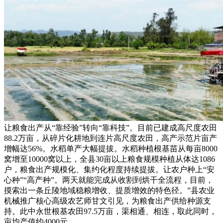
让粮食出产从“靠经验”转向“靠科技”。目前已建成高尺度农田
88.2万亩，从碎片化耕地到连片高尺度农田，高产示范片亩产
增幅达56%。水稻单产大幅提拔。水稻种植根基苗从每亩8000
窝增至10000窝以上，全县30亩以上粮食规模种植从体达1086
户，粮食出产规模化、集约化程度持续提拔。让农户种上“安
心种”“高产种”。两天就能完成从收割到烘干全流程，目前，
摸索出一条丘陵地域稳粮增收、提质增效的特色径。”县农业
机械推广核心高级农艺师甘文引见，为粮食出产供给种源支
持。此中永世根基农田97.5万亩，渠相通、相连，取此同时，
亩均产值约4000元，