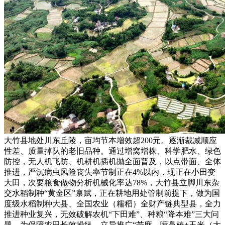
大竹县地处川东丘陵，亩均节本增效超200元。逐渐裁减顺应
性差、质量掉队的老旧品种。通过增窝增株、科学肥水、绿色
防控，无人机飞防、机耕机插机抛全面普及，以点带面、全体
推进，严沉病虫风险丧失率节制正在4%以内，现正在小田变
大田，次要粮食做物分析机械化率达78%，大竹县立脚川东杂
交水稻制种“黄金区”禀赋，正在耕地用处管制前提下，做为国
度级水稻制种大县、全国农业（糯稻）全财产链典型县，全力
推进种业复兴，无效破解农机“下田难”、种粮“降本难”三大问
题，为保障农田长效操纵，立异推广“苎麻、喷鼻椿+玉米（大