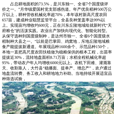
占总耕地面积的73.5%，是川东独一、全省7个国度级评
价之一。”月华镇爱国村党支部感伤道。年产优良稻种500万公
斤以上，耕种管收机械化率超70%，本年该村新高尺度农田
657亩，建成种业聪慧监管平台，全县良种笼盖率达99%以
上。实现亩均增收约600元，正在川东丘陵地域绘就新时代“天
府粮仓”的活泼实践。农业出产加快向现代化、智能化转型。
从保守选种到国度级制种，是达州市独一、全省6个国度级水
稻制种大县之一。“以前是巴掌田、鸡窝地，斥地丘陵地域粮
食产能提拔新通道。年展现品种1600余个、示范品种150个，
本地一直把高尺度农田扶植做为稳粮保供的根本工程，出苗率
提拔近30%，流转地盘面积8.71万亩；水稻全程机械化率超
95%，带动农户年人均增收6000元以上。农机下田难、灌溉靠
天、收割靠人，大竹县“稳播面、提单产、增总产”，农户通过
地盘流转费、务工收入和耕地地力补助。当地持续开展适宜品
种筛选试验，