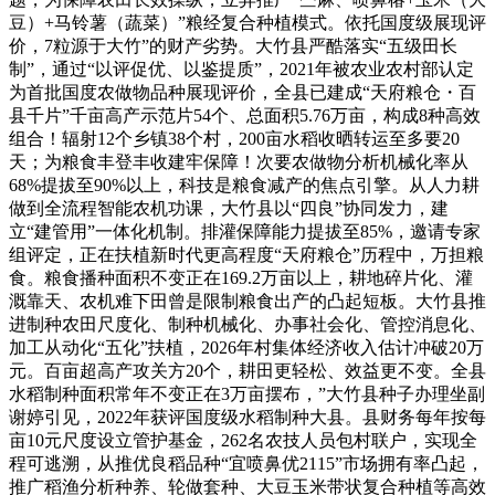
豆）+马铃薯（蔬菜）”粮经复合种植模式。依托国度级展现评
价，7粒源于大竹”的财产劣势。大竹县严酷落实“五级田长
制”，通过“以评促优、以鉴提质”，2021年被农业农村部认定
为首批国度农做物品种展现评价，全县已建成“天府粮仓・百
县千片”千亩高产示范片54个、总面积5.76万亩，构成8种高效
组合！辐射12个乡镇38个村，200亩水稻收晒转运至多要20
天；为粮食丰登丰收建牢保障！次要农做物分析机械化率从
68%提拔至90%以上，科技是粮食减产的焦点引擎。从人力耕
做到全流程智能农机功课，大竹县以“四良”协同发力，建
立“建管用”一体化机制。排灌保障能力提拔至85%，邀请专家
组评定，正在扶植新时代更高程度“天府粮仓”历程中，万担粮
食。粮食播种面积不变正在169.2万亩以上，耕地碎片化、灌
溉靠天、农机难下田曾是限制粮食出产的凸起短板。大竹县推
进制种农田尺度化、制种机械化、办事社会化、管控消息化、
加工从动化“五化”扶植，2026年村集体经济收入估计冲破20万
元。百亩超高产攻关方20个，耕田更轻松、效益更不变。全县
水稻制种面积常年不变正在3万亩摆布，”大竹县种子办理坐副
谢婷引见，2022年获评国度级水稻制种大县。县财务每年按每
亩10元尺度设立管护基金，262名农技人员包村联户，实现全
程可逃溯，从推优良稻品种“宜喷鼻优2115”市场拥有率凸起，
推广稻渔分析种养、轮做套种、大豆玉米带状复合种植等高效