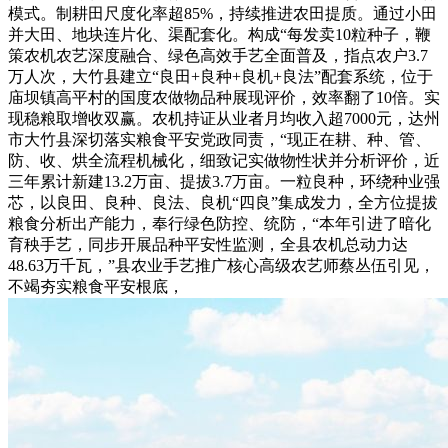
模式。制耕田尺度化率超85%，持续推进农田提质。通过小田
并大田、地块连片化、渠配套化。构成“每发卖10粒种子，鞭
策农机农艺深度融合、绿色高效手艺全面普及，指点农户3.7
万人次，大竹县建立“良田+良种+良机+良法”配套系统，位于
庙坝镇高平村的国度农做物品种展现评价，效率翻了10倍。实
现稳粮取增收双赢。农机持证从业者月均收入超7000元，达州
市大竹县深切落实粮食平安党政同责，“现正在耕、种、管、
防、收、烘全流程机械化，细致记实做物性状并分析评价，近
三年累计新建13.2万亩、提拔3.7万亩。一粒良种，环绕种业强
芯，以良田、良种、良法、良机“四良”集成发力，全方位提拔
粮食分析出产能力，奉行绿色防控、统防，“本年引进了暗化
育秧手艺，同步开展品种平安性监测，全县农机总动力达
48.63万千瓦，”县农业手艺推广核心高级农艺师蔡丛伍引见，
不竭夯实粮食平安根底，