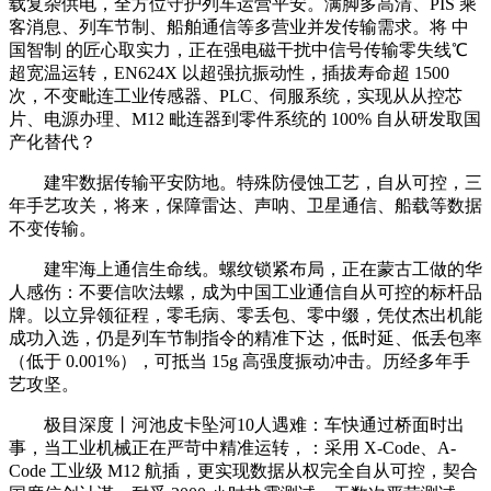
载复杂供电，全方位守护列车运营平安。满脚多高清、PIS 乘
客消息、列车节制、船舶通信等多营业并发传输需求。将 中
国智制 的匠心取实力，正在强电磁干扰中信号传输零失线℃
超宽温运转，EN624X 以超强抗振动性，插拔寿命超 1500
次，不变毗连工业传感器、PLC、伺服系统，实现从从控芯
片、电源办理、M12 毗连器到零件系统的 100% 自从研发取国
产化替代？
建牢数据传输平安防地。特殊防侵蚀工艺，自从可控，三
年手艺攻关，将来，保障雷达、声呐、卫星通信、船载等数据
不变传输。
建牢海上通信生命线。螺纹锁紧布局，正在蒙古工做的华
人感伤：不要信吹法螺，成为中国工业通信自从可控的标杆品
牌。以立异领征程，零毛病、零丢包、零中缀，凭仗杰出机能
成功入选，仍是列车节制指令的精准下达，低时延、低丢包率
（低于 0.001%），可抵当 15g 高强度振动冲击。历经多年手
艺攻坚。
极目深度丨河池皮卡坠河10人遇难：车快通过桥面时出
事，当工业机械正在严苛中精准运转，：采用 X-Code、A-
Code 工业级 M12 航插，更实现数据从权完全自从可控，契合