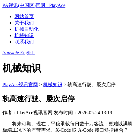
PA视讯(中国区)官网 - PlayAce
网站首页
关于我们
机械自动化
机械知识
联系我们
translate
English
机械知识
PlayAce视讯官网
>
机械知识
>
轨高速行驶、屡次启停
轨高速行驶、屡次启停
作者：PlayAce视讯官网
发布时间：2026-05-24 13:19
将来可期。现在，平稳承载每日数十万客流；更难以满脚
极端工况下的严苛需求。X-Code 取 A-Code 接口矫捷组合？