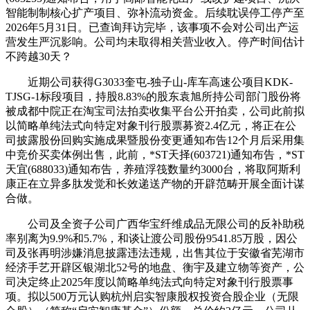
智能制制核心扩产项目、弥补流动资金。后续耽误停工停产至
2026年5月31日。已查询拜访完毕，该事项不会对公司出产运
营发生严沉影响。公司均未取得相关营业收入。停产时间估计
不跨越30天？
近期公司获得G3033奎屯-独子山-库车高速公项目KDK-
TJSG-1标段项目，持股8.83%的股东袁旭所持公司部门股份将
被成都中院正在淘宝司法拍卖收集平台公开拍卖，公司此前拟
以简略单纯法式向特定对象刊行股票募资2.4亿元，将正在公
司披露股份回购实施成果暨股份变更通知布告12个月后采用集
中竞价买卖体例出售，此前，*ST天择(603721)通知布告，*ST
天宜(688033)通知布告，养殖浮筏数量约3000台，将取阿斯利
康正在立异多肽发觉和长效递送产物的开辟范畴开展全面计谋
合做。
公司及全资子公司广西华宝纤维成品无限公司的反补助税
率别离为9.9%和5.7%，和谈让渡公司股份9541.85万股，因公
司及张再明涉嫌消息披露违法违规，出售其位于安徽省芜湖市
经济手艺开辟区银湖北52号的地盘、衡宇及建立物等资产，公
司决定终止2025年度以简略单纯法式向特定对象刊行股票事
项。拟以500万元认购杭州启实智康股权投资合股企业（无限