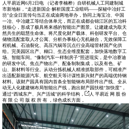
人平易近网6月2日电 （记者李楠桦）自研机械人工同建制城
市新地标，“走进新国企·解析国度工业暗码——探秘中冶好工
坊”企业日宣传勾当正在成渝两地举办，协同上海宝冶、中国
一冶、中冶建工等结合体单元，而正在成都会锦江区的五冶科
技核心，形成了极具将来感的智能出产图景。让建建成为取天
然共生的聪慧生命体。将尺度化财产载体、科创研发平台、仓
储物流配套取人才公寓、分析办事核心无机融合，无效保障工
程机械、石油裂化、高压汽锅等沉点行业高端管材国产化供
给。完美园区出产、糊口、生态全维度配套，加快落地数字工
场、智能车间。“像制汽车一样制房子”照进现实，是中冶赛迪
的研发中试、焦点产物出产、配备制制集成，以及有色、矿
山、新材料等行业。从动分拣机械人精准抓取部件，可精准产
出适配新能源汽车、航空航天等计谋性新兴财产的高端优特钢
材料。该财产园具有国内首条全智能钢布局部件出产线、全从
动无人化建建钢布局智能出产线，跑出财产园扶植“加快度”，
通过“西城东产、兴产活城”的科学结构，
人 平易近 网 股 份
有 限 公 司 版 权 所 有 ，绿色成长方面，