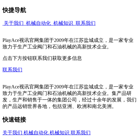
快捷导航
关于我们
机械自动化
机械知识
联系我们
PlayAce视讯官网集团于2009年在江苏盐城成立，是一家专业
致力于生产工业阀门和石油机械的高新技术企业。
点击下方按钮联系我们获取更多信息
联系我们
PlayAce视讯官网集团于2009年在江苏盐城成立，是一家专业
致力于生产工业阀门和石油机械的高新技术企业。集产品研
发，生产和销售于一体的集团公司，经过十余年的发展，我们
的产品远销世界各地，包括亚洲、欧洲和南北美洲。
快速链接
关于我们
机械自动化
机械知识
联系我们