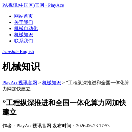
PA视讯(中国区)官网 - PlayAce
网站首页
关于我们
机械自动化
机械知识
联系我们
translate
English
机械知识
PlayAce视讯官网
>
机械知识
>
”工程纵深推进和全国一体化算
力网加快建立
”工程纵深推进和全国一体化算力网加快
建立
作者：PlayAce视讯官网
发布时间：2026-06-23 17:53