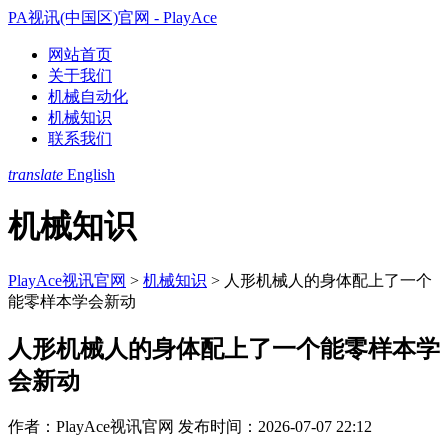
PA视讯(中国区)官网 - PlayAce
网站首页
关于我们
机械自动化
机械知识
联系我们
translate
English
机械知识
PlayAce视讯官网
>
机械知识
>
人形机械人的身体配上了一个
能零样本学会新动
人形机械人的身体配上了一个能零样本学
会新动
作者：PlayAce视讯官网
发布时间：2026-07-07 22:12