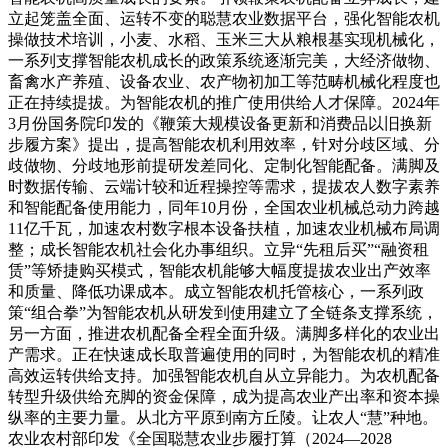
立起笼盖全面、运转不变的聪慧农业数据平台，强化智能农机
操做技术培训，小麦、水稻、玉米三大从粮根基实现机械化，
一系列支撑智能农机成长的政策系统逐渐完美，大经济做物、
畜禽水产养殖、设备农业、农产物初加工等范畴机械化程度也
正在持续提拔。为智能农机的推广使用供给人才保障。2024年
3月份国务院印发的《鞭策大规模设备更新和消费品以旧换新
步履方案》提出，提高智能农机利用效率，针对分歧区域、分
歧做物、分歧地形前提研发差同化、定制化智能配备。满脚及
时数据传输、云端计较和近程操控等需求，提拔农人数字素养
和智能配备使用能力，同年10月份，全国农业机械总动力跨越
11亿千瓦，加速农村数字根本设备扶植，加速农业机械布局调
整；成长智能农机社会化办事组织。立异“先租后买”“融资租
赁”等矫捷购买模式，智能农机能够大幅度提拔农业出产效率
和质量、降低功课成本。成立智能农机托管核心，一系列政
策“组合拳”为智能农机从研发到使用建立了全链条支撑系统，
另一方面，推进农机配备全程全面升级。满脚多样化的农业出
产需求。正在快速成长取普遍使用的同时，为智能农机的精准
高效运转供给支持。加强智能农机自从立异能力。为农机配备
转型升级供给充脚的资金保障，成为提高农业产出率和资本操
纵率的主要力量。从北方平原到南方丘陵。让农人“慧”种地。
农业农村部印发《全国聪慧农业步履打算（2024—2028