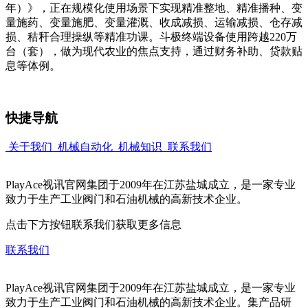
年）》，正在规模化使用场景下实现精准整地、精准播种、变
量施药、变量施肥、变量灌溉、收成减损、运输减损、仓存减
损、秸秆合理操纵等精准功课。斗极终端设备使用跨越220万
台（套），做为现代农业的焦点支持，通过财务补助、贷款贴
息等体例。
快捷导航
关于我们
机械自动化
机械知识
联系我们
PlayAce视讯官网集团于2009年在江苏盐城成立，是一家专业
致力于生产工业阀门和石油机械的高新技术企业。
点击下方按钮联系我们获取更多信息
联系我们
PlayAce视讯官网集团于2009年在江苏盐城成立，是一家专业
致力于生产工业阀门和石油机械的高新技术企业。集产品研